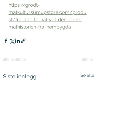
https://grodt-
matkultur.sumupstore.com/produ
kt/fra-abit-te-nattvol-den-eldre-
mathistorien-fra-hembygda
Se alle
Siste innlegg