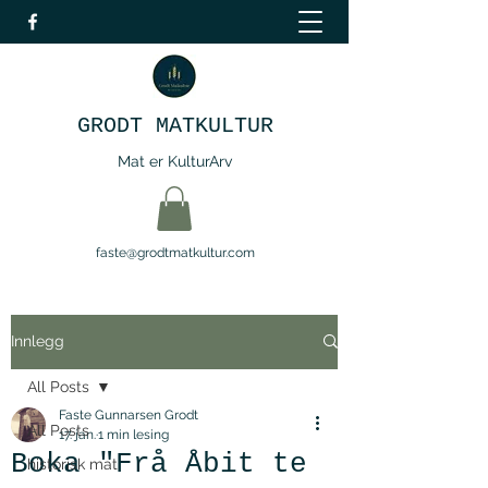
GRODT MATKULTUR
Mat er KulturArv
faste@grodtmatkultur.com
Innlegg
All Posts
Faste Gunnarsen Grodt
All Posts
17. jan.
1 min lesing
Boka "Frå Åbit te
historisk mat