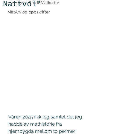
Nattvol"
Hva skjer i Grodt Matkultur
MatArv og oppskrifter
Våren 2025 fikk jeg samlet det jeg 
hadde av mathistorie fra 
hjembygda mellom to permer! 