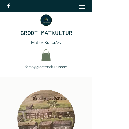
GRODT MATKULTUR
Mat er KulturArv
faste@grodtmatkultur.com