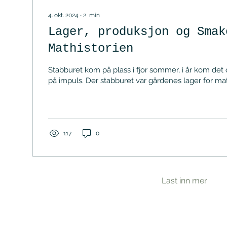
4. okt. 2024
∙
2
min
Lager, produksjon og Smak
Mathistorien
Stabburet kom på plass i fjor sommer, i år kom det o
på impuls. Der stabburet var gårdenes lager for matva
117
0
Last inn mer