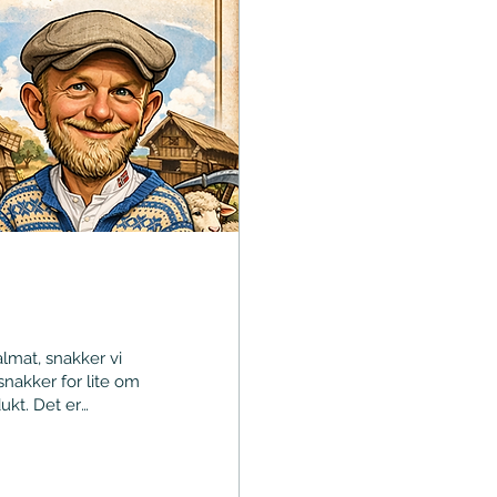
mat, snakker vi
snakker for lite om
ukt. Det er
g til klima og
 alltid finnes i
ren på