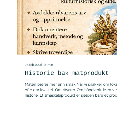
23. feb. 2026
∙
2
min
Historie bak matprodukt
Maten bærer mer enn smak Når vi snakker om lokal
ofte om kvalitet. Om råvarer. Om håndverk. Men vi 
historie. Et småskalaprodukt er sjelden bare et prod
resultatet av generasjoner med erfaring, av tilpasnin
landskap, av prøving og feiling, av kunnskap som ikke
bøker – men i hender. Som kokk har jeg kjent råva