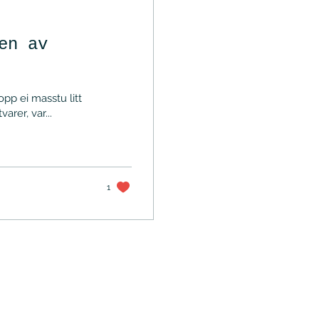
en av
pp ei masstu litt
rer, var...
1