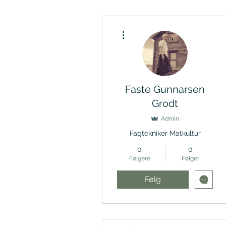
Flere handlinger
Faste Gunnarsen
Grodt
Admin
Fagtekniker Matkultur
0
0
Følgere
Følger
Følg