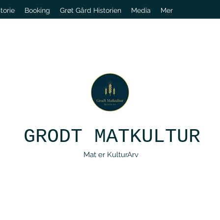
torie
Booking
Grøt Gård Historien
Media
Mer
GRODT MATKULTUR
Mat er KulturArv