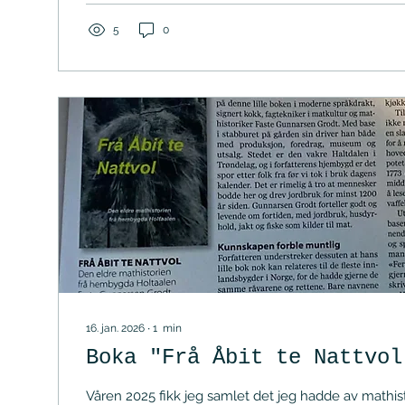
kjøkkenet.Som bonde har jeg kjent den i jorda.Som 
jeg fulgt sporene bakover i tid. Og...
5
0
16. jan. 2026
∙
1
min
Boka "Frå Åbit te Nattvol
Våren 2025 fikk jeg samlet det jeg hadde av mathist