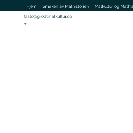
Hjem
Smaken av Mathistorien
Matkultur og Mathis
faste@grodtmatkultur.co
m