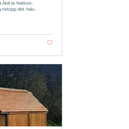
Åbit te Nattvol-
g netopp det. halve
fter se omtale av
r : https://grodt-
tvol-den-eldre-