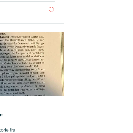
mathistoriker har
"
orie fra