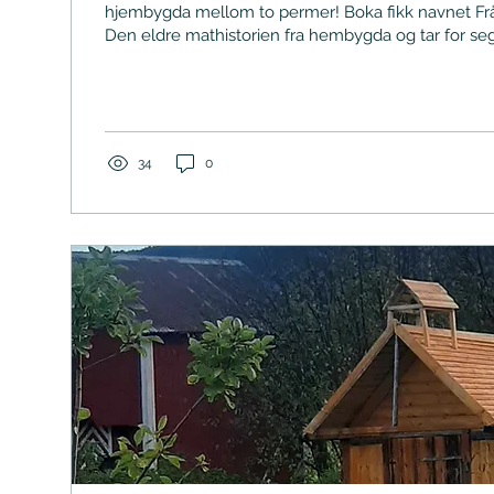
hjembygda mellom to permer! Boka fikk navnet Frå 
Den eldre mathistorien fra hembygda og tar for se
boken inneholder historie, mens del to har oppskri
boka i magasinet Mat fra Norge Boka får du kjøpt he
matkultur.sumupstore.com/produkt/fra-abit-te-nat
mathistorien-fra-hembygda
34
0