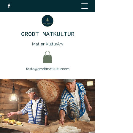
GRODT MATKULTUR
Mat er KulturArv
faste@grodtmatkultur.com