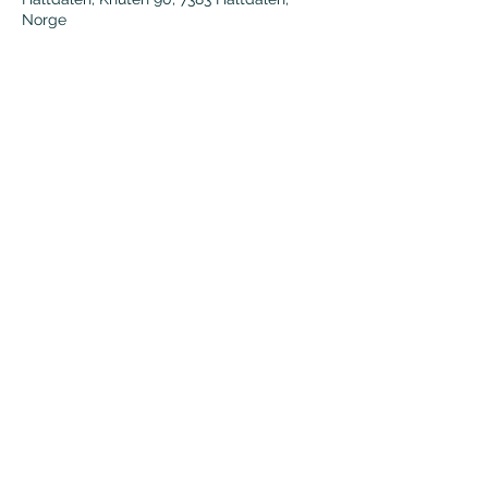
Norge
Del dette arrangementet
46816539
©2020 by GRODT MATKULTUR. Proudly created with
Wix.com